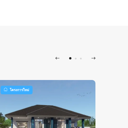
เติมใจ
โครงการใหม่
โครงก
มิตรภา
4 ห้อง